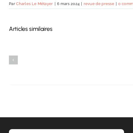
«
Par
Charles Le Métayer
|
6 mars 2024
|
revue de presse
|
0 comm
J’ai
eu
un
Articles similaires
choc
frontal
»
:
avec
Médecins
solidaires,
ces
généralistes
bretons
vont
soigner