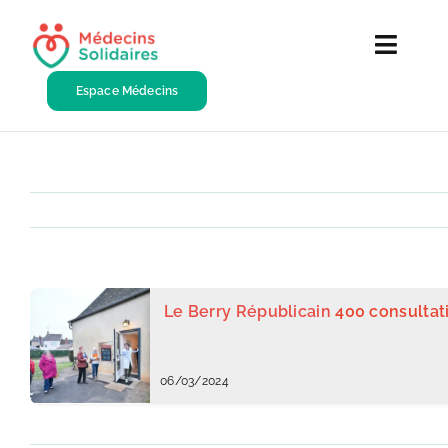
Passer
au
Toggl
contenu
Navig
Espace Médecins
DEVENIR MEDECIN
SOLIDAIRE
Qui sommes-nous ?
Nos centres
Faire un don
Le Berry Républicain
400 consultat
Le
06/03/2024
Télégramm
–